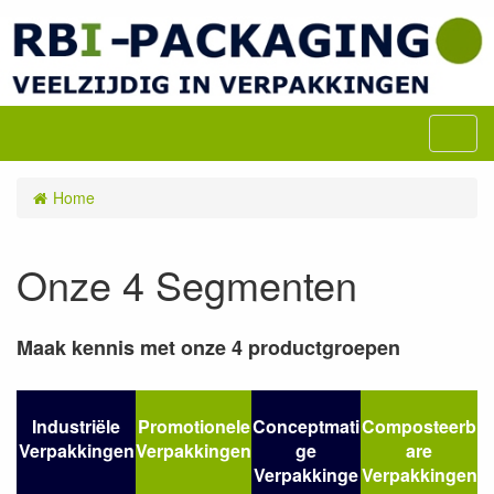
M
e
n
Home
u
Onze 4 Segmenten
Maak kennis met onze 4 productgroepen
Industriële
Promotionele
Conceptmati
Composteerb
Verpakkingen
Verpakkingen
ge
are
Verpakkinge
Verpakkingen