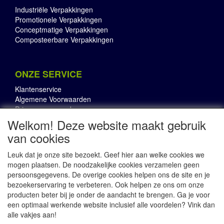
Industriële Verpakkingen
Promotionele Verpakkingen
Conceptmatige Verpakkingen
Composteerbare Verpakkingen
ONZE SERVICE
Klantenservice
Algemene Voorwaarden
Privacyvoorwaarden
Welkom! Deze website maakt gebruik
van cookies
OVER RBI
Leuk dat je onze site bezoekt. Geef hier aan welke cookies we
Onze Pluspunten
mogen plaatsen. De noodzakelijke cookies verzamelen geen
RBI in in de Media
persoonsgegevens. De overige cookies helpen ons de site en je
Contact
bezoekerservaring te verbeteren. Ook helpen ze ons om onze
producten beter bij je onder de aandacht te brengen. Ga je voor
een optimaal werkende website inclusief alle voordelen? Vink dan
alle vakjes aan!