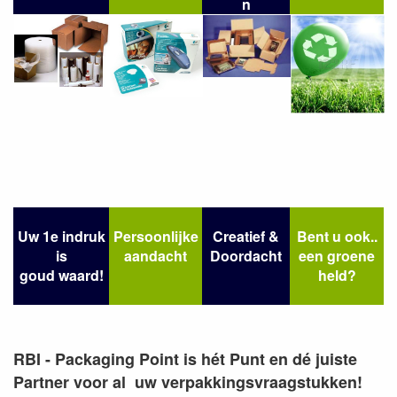
n
Uw 1e indruk
Persoonlijke
Creatief &
Bent u ook..
is
aandacht
Doordacht
een groene
goud waard!
held?
RBI - Packaging Point is hét Punt en dé juiste
Partner voor al uw verpakkingsvraagstukken!