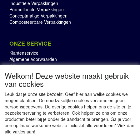
Industriële Verpakkingen
Promotionele Verpakkingen
Conceptmatige Verpakkingen
Composteerbare Verpakkingen
ONZE SERVICE
Klantenservice
Algemene Voorwaarden
Privacyvoorwaarden
Welkom! Deze website maakt gebruik
van cookies
OVER RBI
Leuk dat je onze site bezoekt. Geef hier aan welke cookies we
Onze Pluspunten
mogen plaatsen. De noodzakelijke cookies verzamelen geen
RBI in in de Media
persoonsgegevens. De overige cookies helpen ons de site en je
Contact
bezoekerservaring te verbeteren. Ook helpen ze ons om onze
producten beter bij je onder de aandacht te brengen. Ga je voor
een optimaal werkende website inclusief alle voordelen? Vink dan
alle vakjes aan!