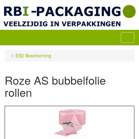
M
e
n
ESD Bescherming
u
Roze AS bubbelfolie
rollen