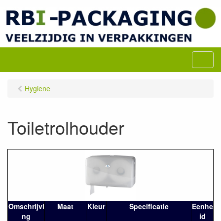
M
e
n
Hygiene
u
Toiletrolhouder
Omschrijvi
Maat
Kleur
Specificatie
Eenhe
ng
id