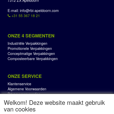
7312 ZX Apeldoorn
E-mail: info@rbi-apeldoorn.com
+31 55 367 18 21
ONZE 4 SEGMENTEN
Industriële Verpakkingen
Promotionele Verpakkingen
Conceptmatige Verpakkingen
Composteerbare Verpakkingen
ONZE SERVICE
Klantenservice
Algemene Voorwaarden
Privacyvoorwaarden
Welkom! Deze website maakt gebruik
van cookies
OVER RBI