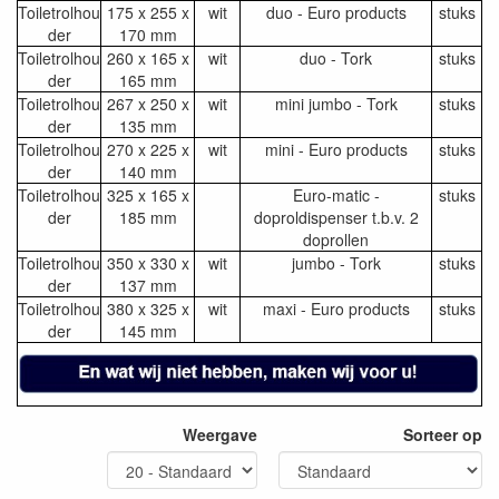
Toiletrolhou
175 x 255 x
wit
duo - Euro products
stuks
der
170 mm
Toiletrolhou
260 x 165 x
wit
duo - Tork
stuks
der
165 mm
Toiletrolhou
267 x 250 x
wit
mini jumbo - Tork
stuks
der
135 mm
Toiletrolhou
270 x 225 x
wit
mini - Euro products
stuks
der
140 mm
Toiletrolhou
325 x 165 x
Euro-matic -
stuks
der
185 mm
doproldispenser t.b.v. 2
doprollen
Toiletrolhou
350 x 330 x
wit
jumbo - Tork
stuks
der
137 mm
Toiletrolhou
380 x 325 x
wit
maxi - Euro products
stuks
der
145 mm
Weergave
Sorteer op